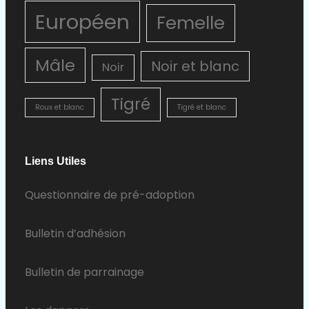
Européen
Femelle
Mâle
Noir et blanc
Noir
Tigré
Roux et blanc
Tigré et blanc
Liens Utiles
Questionnaire de pré-adoption
Bulletin d’adhésion
Bulletin de parrainage