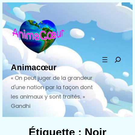
Aller
au
contenu
Animacœur
« On peut juger de la grandeur
d'une nation par la façon dont
les animaux y sont traités. »
Gandhi
Étiquette :
Noir