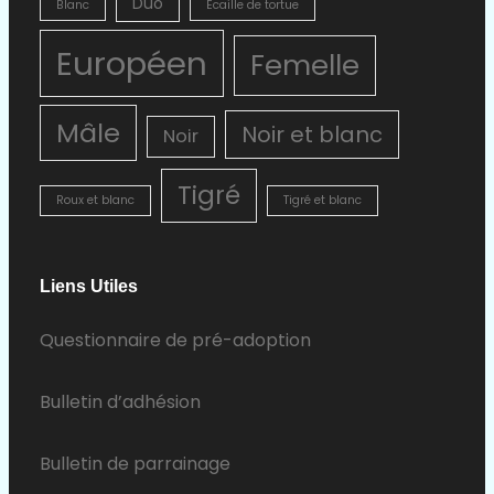
Duo
Blanc
Ecaille de tortue
Européen
Femelle
Mâle
Noir et blanc
Noir
Tigré
Roux et blanc
Tigré et blanc
Liens Utiles
Questionnaire de pré-adoption
Bulletin d’adhésion
Bulletin de parrainage