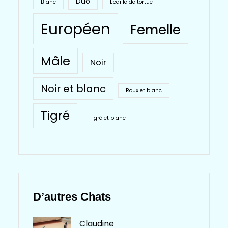
Duo
Blanc
Ecaille de tortue
Européen
Femelle
Mâle
Noir
Noir et blanc
Roux et blanc
Tigré
Tigré et blanc
D’autres Chats
Claudine